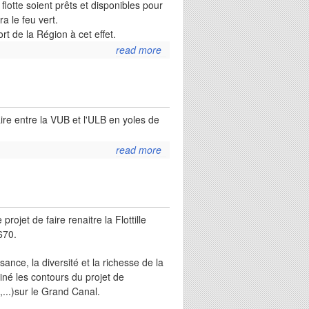
lotte soient prêts et disponibles pour
a le feu vert.
t de la Région à cet effet.
read more
about post-
confinement
ire entre la VUB et l'ULB en yoles de
read more
about
brussels
universities
regatta
rojet de faire renaitre la Flottille
670.
sance, la diversité et la richesse de la
iné les contours du projet de
,...)sur le Grand Canal.