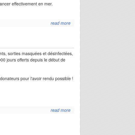
ancer effectivement en mer.
read more
about
premiers
tests
sous
voiles de
ents, sorties masquées et désinfectées,
la
00 jours offerts depuis le début de
licorne
onateurs pour l'avoir rendu possible !
read more
about
rapport
d'activités
2020