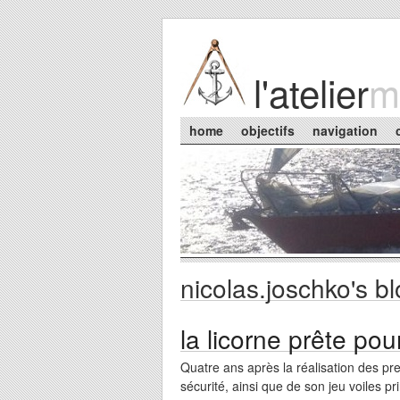
Skip to main content
l'atelier
m
Main menu
home
objectifs
navigation
nicolas.joschko's b
You are here
la licorne prête pou
Quatre ans après la réalisation des p
sécurité, ainsi que de son jeu voiles p