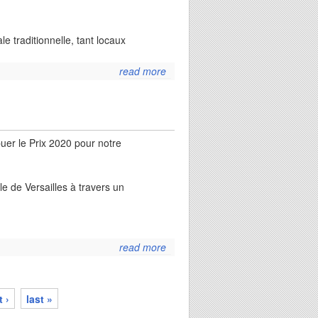
le traditionnelle, tant locaux
read more
about la
licorne à
l'académie
de marine
à paris
ribuer le Prix 2020 pour notre
ale de Versailles à travers un
read more
about prix
de la
fédération
voile-
 ›
last »
aviron