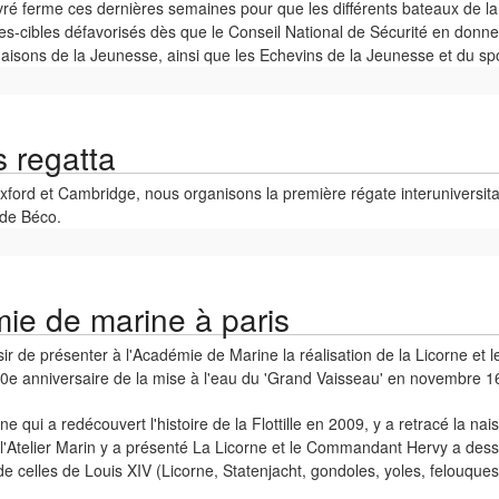
ré ferme ces dernières semaines pour que les différents bateaux de la f
es-cibles défavorisés dès que le Conseil National de Sécurité en donner
isons de la Jeunesse, ainsi que les Echevins de la Jeunesse et du spor
s regatta
 Oxford et Cambridge, nous organisons la première régate interuniversita
 de Béco.
émie de marine à paris
sir de présenter à l'Académie de Marine la réalisation de la Licorne et le p
50e anniversaire de la mise à l'eau du 'Grand Vaisseau' en novembre 1
 qui a redécouvert l'histoire de la Flottille en 2009, y a retracé la nais
e l'Atelier Marin y a présenté La Licorne et le Commandant Hervy a dess
e celles de Louis XIV (Licorne, Statenjacht, gondoles, yoles, felouques