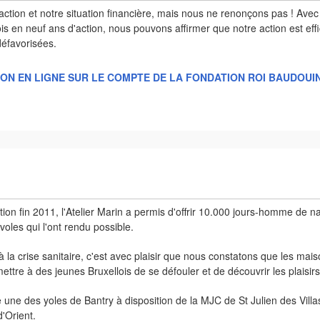
action et notre situation financière, mais nous ne renonçons pas ! Av
ois en neuf ans d'action, nous pouvons affirmer que notre action est effi
défavorisées.
ON EN LIGNE SUR LE COMPTE DE LA FONDATION ROI BAUDOUIN
ation fin 2011, l'Atelier Marin a permis d'offrir 10.000 jours-homme de na
oles qui l'ont rendu possible.
e à la crise sanitaire, c'est avec plaisir que nous constatons que les ma
ttre à des jeunes Bruxellois de se défouler et de découvrir les plaisirs 
e une des yoles de Bantry à disposition de la MJC de St Julien des Vill
d'Orient.