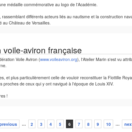
e une médaille commémorative au logo de l'Académie.
, rassemblant différents acteurs liés au nautisme et la construction nava
té au Château de Versailles.
n voile-aviron française
ération Voile Aviron (
www.voileaviron.org
), l'Atelier Marin s'est vu att
rne.
es, et plus particulièrement celle de vouloir reconstituer la Flottille Roy
s proches de ceux qui y ont navigué à l'époque de Louis XIV.
es !
 previous
…
2
3
4
5
6
7
8
9
10
…
next