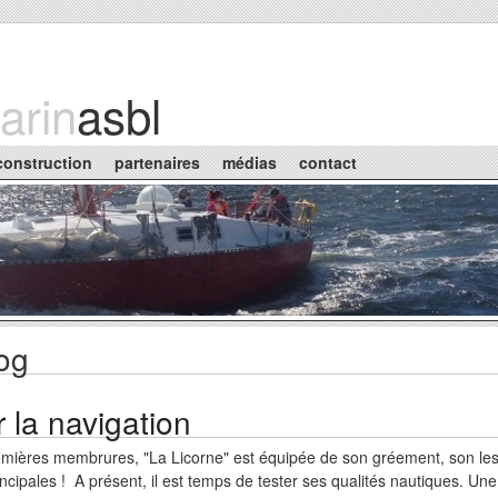
arin
asbl
construction
partenaires
médias
contact
log
r la navigation
remières membrures, "La Licorne" est équipée de son gréement, son les
rincipales ! A présent, il est temps de tester ses qualités nautiques. U