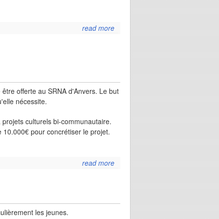
read more
about
10.000
!
 être offerte au SRNA d'Anvers. Le but
'elle nécessite.
 à projets culturels bi-communautaire.
10.000€ pour concrétiser le projet.
read more
about soutien
bi-
communautaire
pour le projet
d'une yole pour
culièrement les jeunes.
anvers