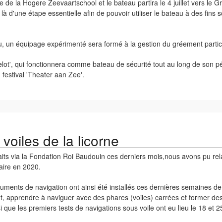
e la Hogere Zeevaartschool et le bateau partira le 4 juillet vers le Gr
it là d'une étape essentielle afin de pouvoir utiliser le bateau à des fin
au, un équipage expérimenté sera formé à la gestion du gréement partic
t', qui fonctionnera comme bateau de sécurité tout au long de son pér
festival 'Theater aan Zee'.
voiles de la licorne
faits via la Fondation Roi Baudouin ces derniers mois,nous avons pu r
taire en 2020.
truments de navigation ont ainsi été installés ces dernières semaines d
out, apprendre à naviguer avec des phares (voiles) carrées et former de
si que les premiers tests de navigations sous voile ont eu lieu le 18 et 25