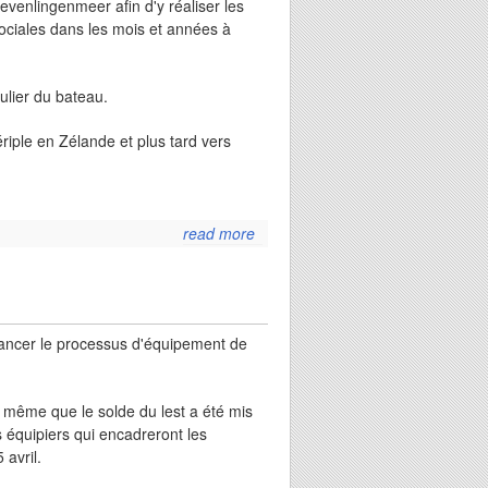
evenlingenmeer afin d'y réaliser les
s sociales dans les mois et années à
ulier du bateau.
iple en Zélande et plus tard vers
read more
about la
licorne
prête
pour la
navigation
elancer le processus d'équipement de
e même que le solde du lest a été mis
s équipiers qui encadreront les
 avril.