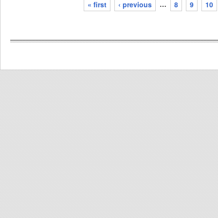
« first
‹ previous
…
8
9
10
pages