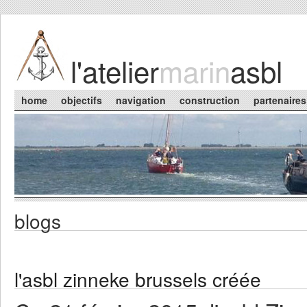
Skip to main content
l'atelier
marin
asbl
Main menu
home
objectifs
navigation
construction
partenaires
blogs
You are here
l'asbl zinneke brussels créée