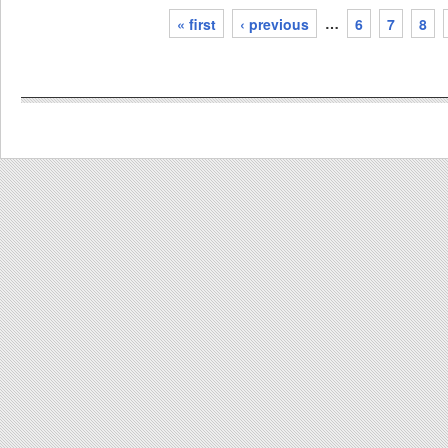
« first
‹ previous
…
6
7
8
pages