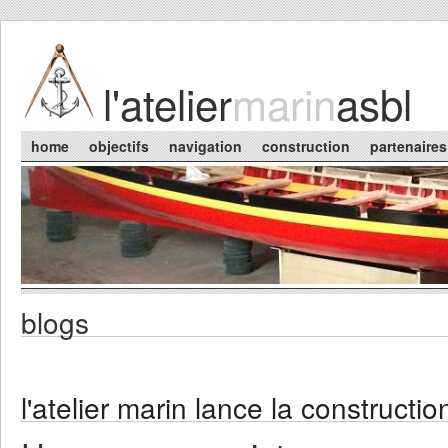
Skip to main content
l'atelier
marin
asbl
Main menu
home
objectifs
navigation
construction
partenaires
blogs
You are here
l'atelier marin lance la construction