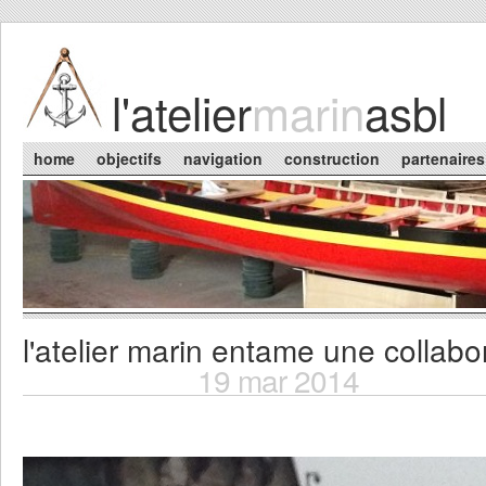
Skip to main content
l'atelier
marin
asbl
Main menu
home
objectifs
navigation
construction
partenaires
l'atelier marin entame une collabor
You are here
19 mar 2014