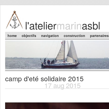
Skip to main content
l'atelier
marin
asbl
Main menu
home
objectifs
navigation
construction
partenaires
camp d'eté solidaire 2015
You are here
17 aug 2015