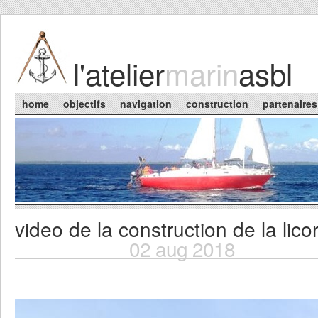
Skip to main content
l'atelier
marin
asbl
Main menu
home
objectifs
navigation
construction
partenaires
video de la construction de la lico
You are here
02 aug 2018