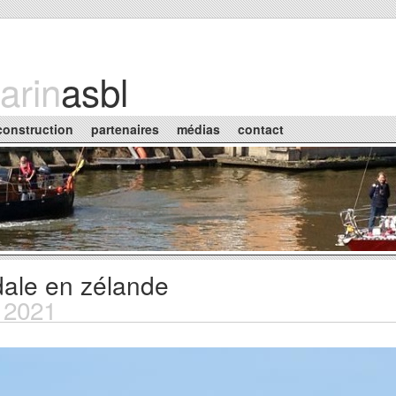
arin
asbl
construction
partenaires
médias
contact
dale en zélande
l 2021