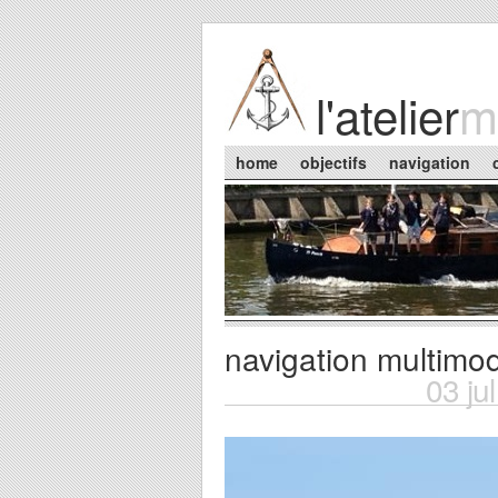
Skip to main content
l'atelier
m
Main menu
home
objectifs
navigation
navigation multimo
You are here
03 ju