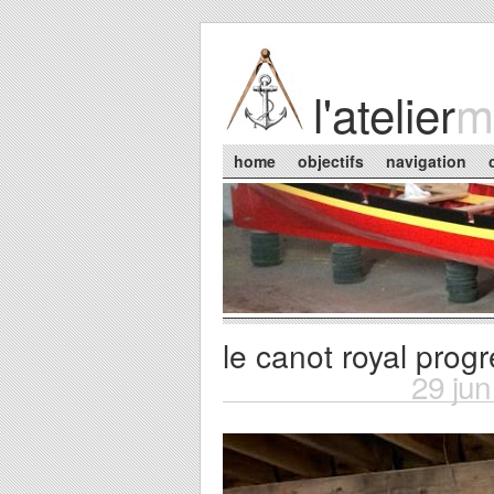
Skip to main content
l'atelier
m
Main menu
home
objectifs
navigation
le canot royal prog
You are here
29 ju