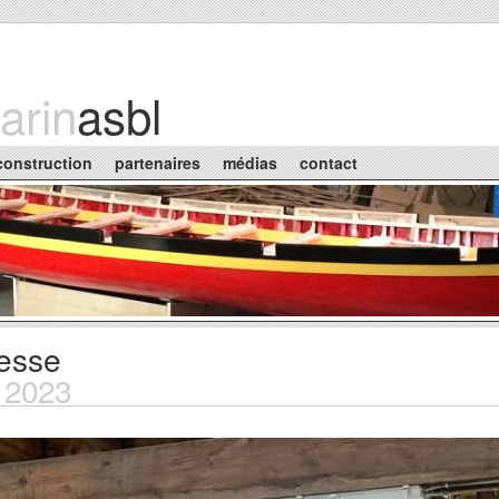
arin
asbl
construction
partenaires
médias
contact
resse
n 2023