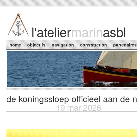
Skip to main content
l'atelier
marin
asbl
Main menu
home
objectifs
navigation
construction
partenaires
de koningssloep officieel aan de 
You are here
19 mar 2026