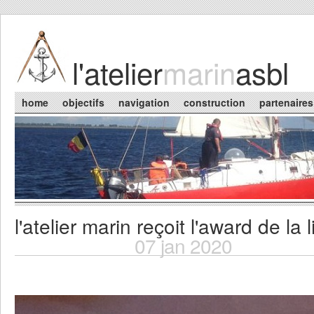
Skip to main content
l'atelier
marin
asbl
Main menu
home
objectifs
navigation
construction
partenaires
l'atelier marin reçoit l'award de la
You are here
07 jan 2020