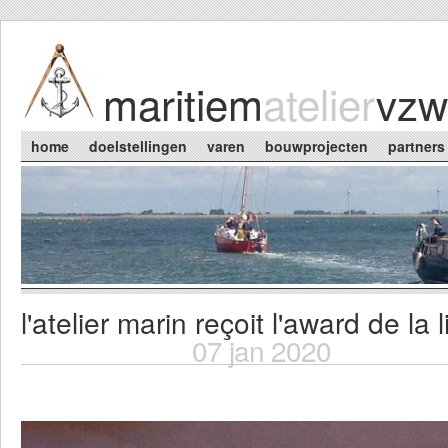
Skip to main content
maritiem
atelier
vzw
Main menu
home
doelstellingen
varen
bouwprojecten
partners
l'atelier marin reçoit l'award de la
You are here
07 jan 2020