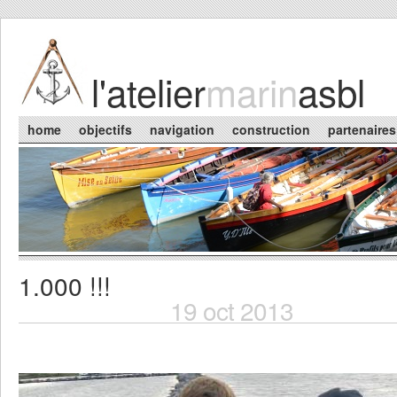
Skip to main content
l'atelier
marin
asbl
Main menu
home
objectifs
navigation
construction
partenaires
1.000 !!!
You are here
19 oct 2013