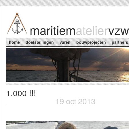
Skip to main content
maritiem
atelier
vzw
Main menu
home
doelstellingen
varen
bouwprojecten
partners
1.000 !!!
You are here
19 oct 2013