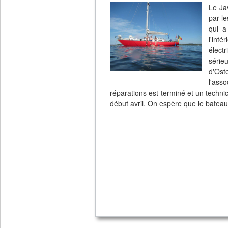
Le Ja
par l
qui a
l'int
élect
série
d'Ost
l'ass
réparations est terminé et un techni
début avril. On espère que le bateau