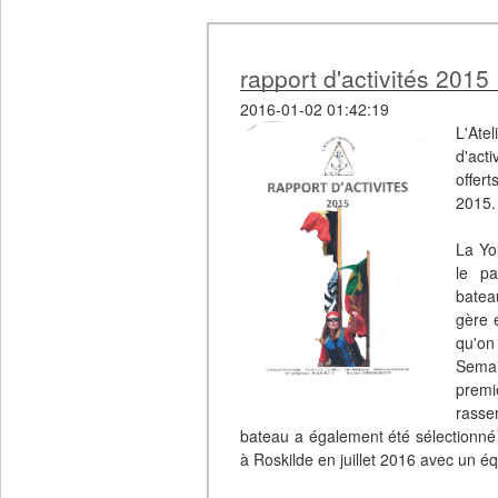
rapport d'activités 2015
2016-01-02 01:42:19
L'Ate
d'act
offer
2015
La Yo
le pa
batea
gère 
qu'on
Semai
premi
rasse
bateau a également été sélectionné p
à Roskilde en juillet 2016 avec un é