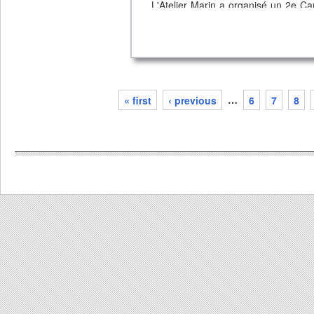
L'Atelier Marin a organisé un 2e Ca
Cité Joyeuse et organisé des sor
handicapés ou encore des personnes
Outre son implication dans la créati
également devenu membre fondateur 
construira des embarcations à Bruxe
« first
‹ previous
…
6
7
8
pages
En 4 ans d'existance, l'association 
jeunes Bruxellois.
Pour télécharger le Rapport d'Activi