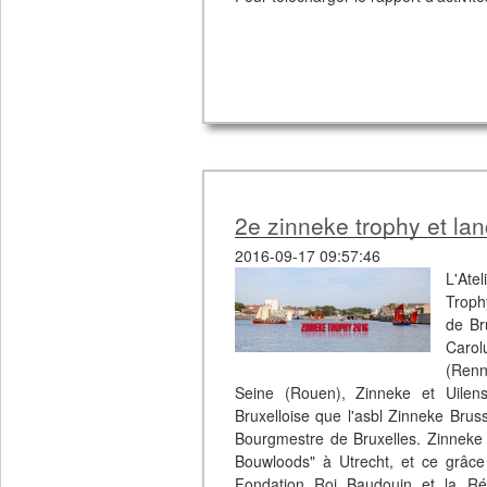
2e zinneke trophy et la
2016-09-17 09:57:46
L'Ate
Troph
de Br
Carol
(Renn
Seine (Rouen), Zinneke et Uilensp
Bruxelloise que l'asbl Zinneke Brus
Bourgmestre de Bruxelles. Zinneke B
Bouwloods" à Utrecht, et ce grâce a
Fondation Roi Baudouin et la Rég