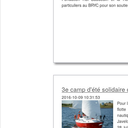
particuliers au BRYC pour son soutie
3e camp d'été solidaire d
2016-10-09 10:31:53
Pour l
flott
nauti
Javel
28 ju