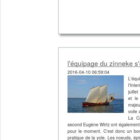
l'équipage du zinneke s
2016-04-10 06:59:04
L'équ
l'Int
juille
et le
majeu
voile
La Ca
second Eugène Wirtz ont également p
pour le moment. C'est donc un bon
pratique de la yole. Les noeuds, ép