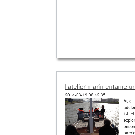
l'atelier marin entame u
2014-03-19 08:42:35
Aux 
adole
14 et
explo
ensem
parol