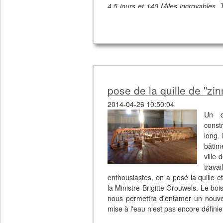
4,5 jours et 140 Miles incroyables. T
nous ont offert. Si tu cherches d'é
chance de t'accompagner" Signés : G
Nicolas, Jan, Emmeline, Nick.
pose de la quille de "zi
2014-04-26 10:50:04
Un d
const
long.
bâtim
ville
trava
enthousiastes, on a posé la quille e
la Ministre Brigitte Grouwels. Le bo
nous permettra d'entamer un nouvea
mise à l'eau n'est pas encore défin