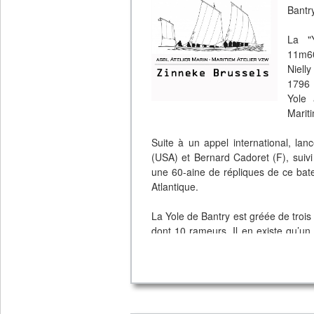
Bantr
La "Y
11m60
Niell
1796 
Yole 
Marit
Suite à un appel international, la
(USA) et Bernard Cadoret (F), sui
une 60-aine de répliques de ce bate
Atlantique.
La Yole de Bantry est gréée de troi
dont 10 rameurs. Il en existe qu’u
« Carolus Quinto » (
www.carolusquin
Tous les deux ans, un concours inte
équipages âgés de 15 à 25 ans avec
« d’Atlantic Challenge ». (
www.atlant