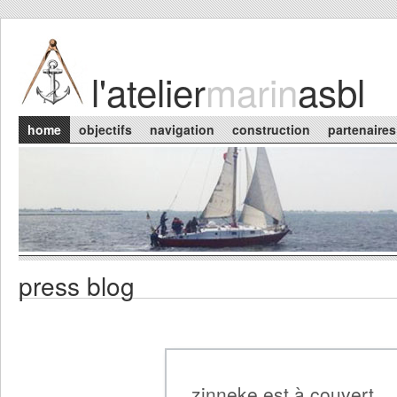
Skip to main content
l'atelier
marin
asbl
Main menu
home
objectifs
navigation
construction
partenaires
press blog
zinneke est à couvert