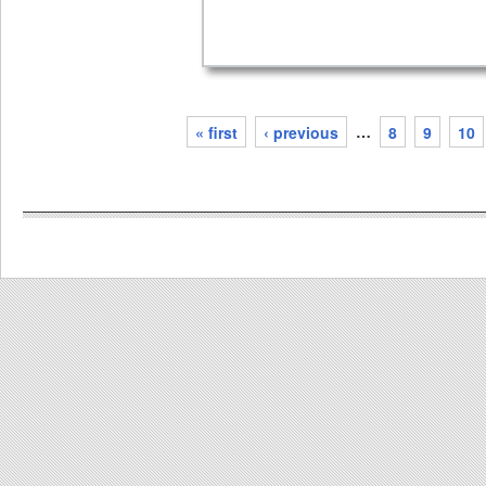
« first
‹ previous
…
8
9
10
pages