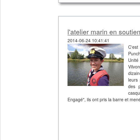
l'atelier marin en souti
2014-06-24 10:41:41
C'est
Punch
Unité
Vilvo
dizai
leurs
des p
casqu
Engagé", ils ont pris la barre et men