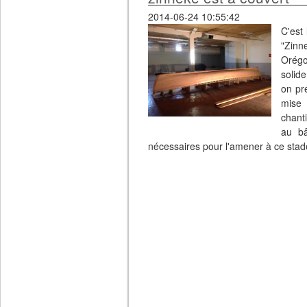
2014-06-24 10:55:42
C'est
"Zinn
Orégo
solid
on pré
mise 
chant
au bâ
nécessaires pour l'amener à ce stade