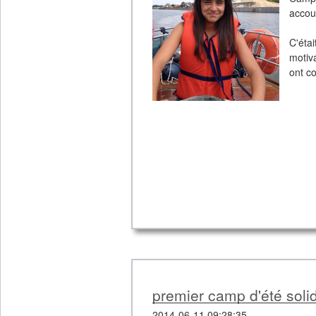
accou
C'éta
motiv
ont co
premier camp d'été soli
2014-06-11 09:28:35