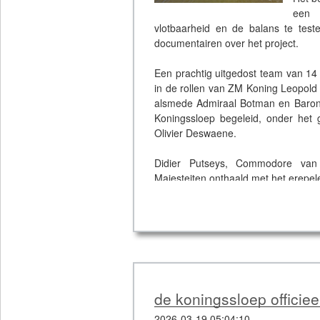
een 
vlotbaarheid en de balans te test
documentairen over het project.
Een prachtig uitgedost team van 14
in de rollen van ZM Koning Leopold 
alsmede Admiraal Botman en Baron 
Koningssloep begeleid, onder het
Olivier Deswaene.
Didier Putseys, Commodore van
Majesteiten onthaald met het erepe
De boot bleef het weekend zichtbaa
gehaald in voorbereiding van zijn of
Thurn et Taxis site.
Om de video van de tewaterlating 
Joschko. Pour voir la video de l'extr
de koningssloep officie
cliquez ici. Images et montage : Qu
2026-03-19 05:04:10