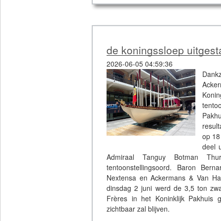
de koningssloep uitgesta
2026-06-05 04:59:36
Dankz
Acke
Kon
tento
Pakhu
result
op 18
deel 
Admiraal Tanguy Botman Thurn
tentoonstellingsoord. Baron Be
Nextensa en Ackermans & Van Haa
dinsdag 2 juni werd de 3,5 ton zwa
Frères in het Koninklijk Pakhuis 
zichtbaar zal blijven.