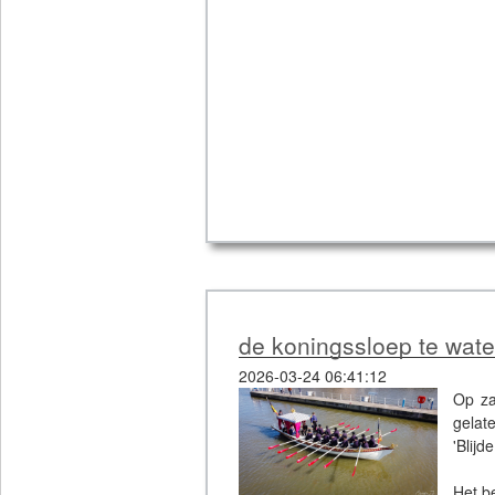
de koningssloep te water
2026-03-24 06:41:12
Op za
gelat
'Blijd
Het be