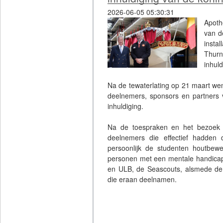
2026-06-05 05:30:31
Apoth
van d
insta
Thurn
inhul
Na de tewaterlating op 21 maart wen
deelnemers, sponsors en partners v
inhuldiging.
Na de toespraken en het bezoek
deelnemers die effectief hadden 
persoonlijk de studenten houtbew
personen met een mentale handicap 
en ULB, de Seascouts, alsmede de vr
die eraan deelnamen.
Tenslotte overhandigde Enzo Jos
fotoalbum en het 'Logbook' van het 