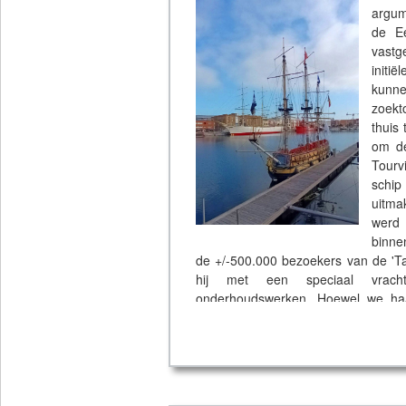
argum
de Ee
vastg
initi
kunne
zoekt
thuis
om de
Tourvi
schip
uitma
werd
binne
de +/-500.000 bezoekers van de 'Ta
hij met een speciaal vracht
onderhoudswerken. Hoewel we haar
Gelukkig dat de boot een nieuw leve
en sociale rol zal kunnen blijven spe