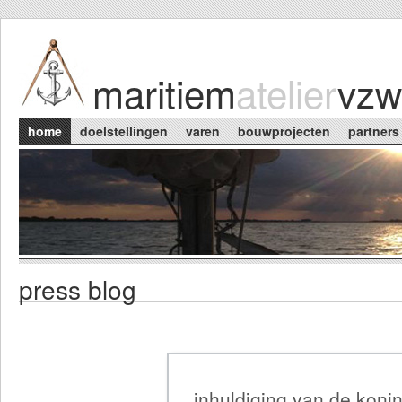
Skip to main content
maritiem
atelier
vzw
Main menu
home
doelstellingen
varen
bouwprojecten
partners
press blog
inhuldiging van de koni