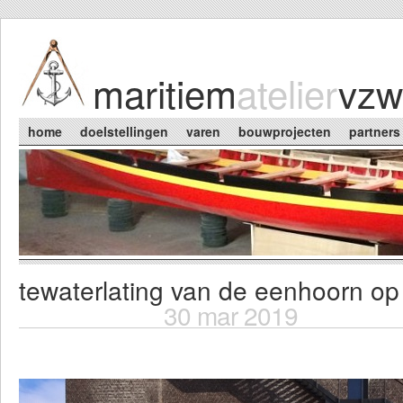
Skip to main content
maritiem
atelier
vzw
Main menu
home
doelstellingen
varen
bouwprojecten
partners
tewaterlating van de eenhoorn op 
You are here
30 mar 2019