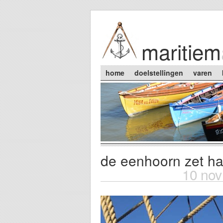
Skip to main content
maritiem
Main menu
home
doelstellingen
varen
de eenhoorn zet ha
You are here
10 nov