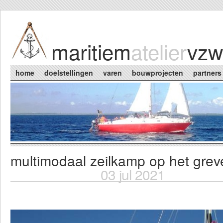
Skip to main content
maritiem
atelier
vzw
Main menu
home
doelstellingen
varen
bouwprojecten
partners
multimodaal zeilkamp op het gre
You are here
03 jul 2021