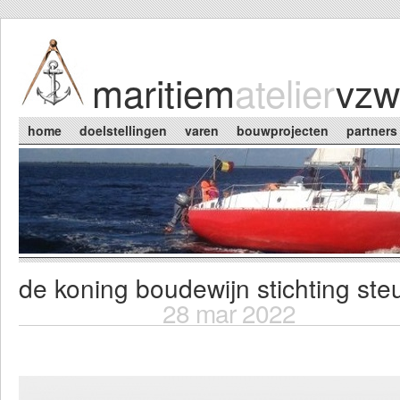
Skip to main content
maritiem
atelier
vzw
Main menu
home
doelstellingen
varen
bouwprojecten
partners
de koning boudewijn stichting ste
You are here
28 mar 2022