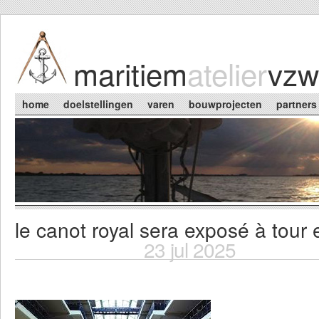
Skip to main content
maritiem
atelier
vzw
Main menu
home
doelstellingen
varen
bouwprojecten
partners
le canot royal sera exposé à tour e
You are here
23 jul 2025