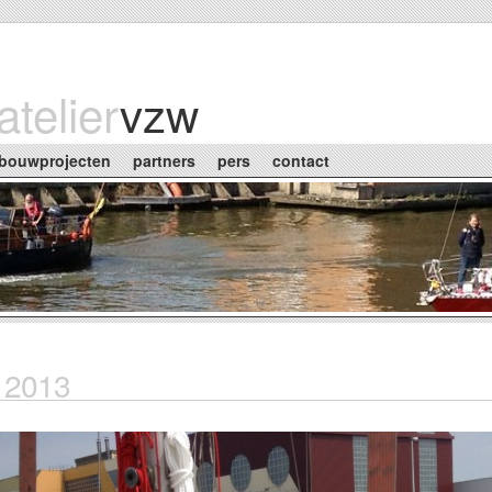
atelier
vzw
bouwprojecten
partners
pers
contact
l 2013