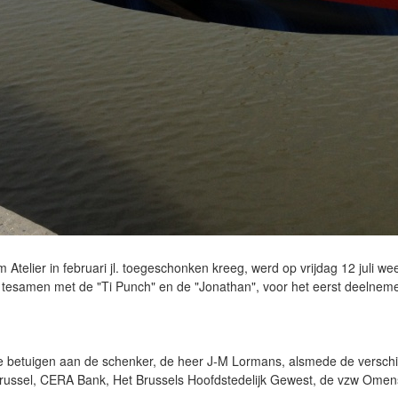
Atelier in februari jl. toegeschonken kreeg, werd op vrijdag 12 juli wee
, tesamen met de "Ti Punch" en de "Jonathan", voor het eerst deeln
e betuigen aan de schenker, de heer J-M Lormans, alsmede de verschill
n Brussel, CERA Bank, Het Brussels Hoofdstedelijk Gewest, de vzw Ome