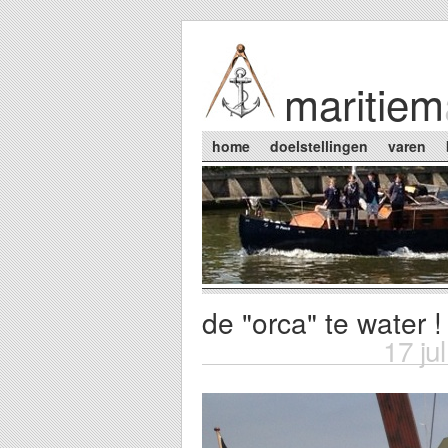
Skip to main content
maritiem
Main menu
home
doelstellingen
varen
de "orca" te water !
You are here
17 ju