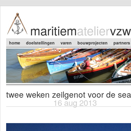
Skip to main content
maritiem
atelier
vzw
Main menu
home
doelstellingen
varen
bouwprojecten
partners
twee weken zeilgenot voor de sea
You are here
16 aug 2013