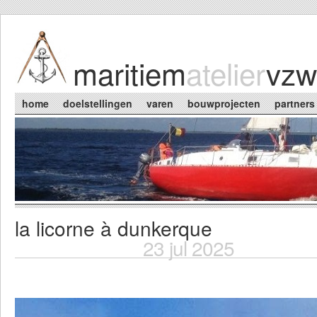
Skip to main content
maritiem
atelier
vzw
Main menu
home
doelstellingen
varen
bouwprojecten
partners
la licorne à dunkerque
You are here
23 jul 2025